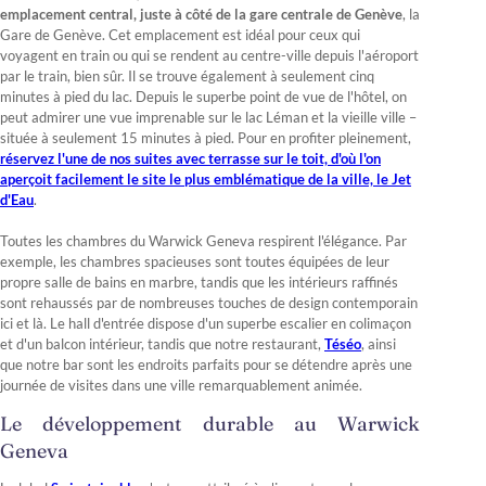
emplacement central, juste à côté de la gare centrale de Genève
, la
Gare de Genève. Cet emplacement est idéal pour ceux qui
voyagent en train ou qui se rendent au centre-ville depuis l'aéroport
par le train, bien sûr. Il se trouve également à seulement cinq
minutes à pied du lac. Depuis le superbe point de vue de l'hôtel, on
peut admirer une vue imprenable sur le lac Léman et la vieille ville –
située à seulement 15 minutes à pied. Pour en profiter pleinement,
réservez l'une de nos suites avec terrasse sur le toit, d'où l'on
aperçoit facilement le site le plus emblématique de la ville, le Jet
d'Eau
.
Toutes les chambres du Warwick Geneva respirent l'élégance. Par
exemple, les chambres spacieuses sont toutes équipées de leur
propre salle de bains en marbre, tandis que les intérieurs raffinés
sont rehaussés par de nombreuses touches de design contemporain
ici et là. Le hall d'entrée dispose d'un superbe escalier en colimaçon
et d'un balcon intérieur, tandis que notre restaurant,
Téséo
, ainsi
que notre bar sont les endroits parfaits pour se détendre après une
journée de visites dans une ville remarquablement animée.
Le développement durable au Warwick
Geneva