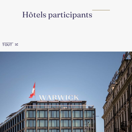
Hôtels participants
Region
TOUT