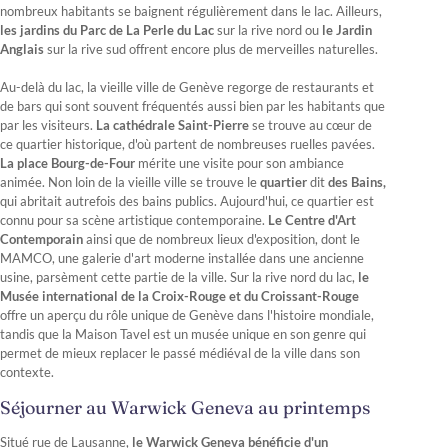
nombreux habitants se baignent régulièrement dans le lac. Ailleurs,
les jardins du Parc de La Perle du Lac
sur la rive nord ou
le Jardin
Anglais
sur la rive sud offrent encore plus de merveilles naturelles.
Au-delà du lac, la vieille ville de Genève regorge de restaurants et
de bars qui sont souvent fréquentés aussi bien par les habitants que
par les visiteurs.
La cathédrale Saint-Pierre
se trouve au cœur de
ce quartier historique, d'où partent de nombreuses ruelles pavées.
La place Bourg-de-Four
mérite une visite pour son ambiance
animée. Non loin de la vieille ville se trouve le
quartier
dit
des Bains,
qui abritait autrefois des bains publics. Aujourd'hui, ce quartier est
connu pour sa scène artistique contemporaine.
Le Centre d'Art
Contemporain
ainsi que de nombreux lieux d'exposition, dont le
MAMCO, une galerie d'art moderne installée dans une ancienne
usine, parsèment cette partie de la ville. Sur la rive nord du lac,
le
Musée international de la Croix-Rouge et du Croissant-Rouge
offre un aperçu du rôle unique de Genève dans l'histoire mondiale,
tandis que la Maison Tavel est un musée unique en son genre qui
permet de mieux replacer le passé médiéval de la ville dans son
contexte.
Séjourner au Warwick Geneva au printemps
Situé rue de Lausanne,
le Warwick Geneva bénéficie d'un