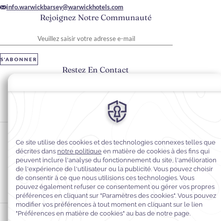
info.warwickbarsey@warwickhotels.com
Rejoignez Notre Communauté
Veuillez saisir votre adresse e-mail
S'ABONNER
Restez En Contact
#warwickhotels
#hôtelBarseybyWarwick
Préférences en matière de cookies
Politique de confidentialité
Politique en matière de cookies
Accessibilité du Web
Mentions légales
Conditions générales de vente
© 2026
Warwick Hotels & Resorts, Tous droits réservés