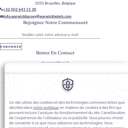
1050 Bruxelles, Belgique
+32 (0)2 641 51 30
info.warwickbarsey@warwickhotels.com
Rejoignez Notre Communauté
Veuillez saisir votre adresse e-mail
S'ABONNER
Restez En Contact
#warwickhotels
#hôtelBarseybyWarwick
Préférences en matière de cookies
Politique de confidentialité
Politique en matière de cookies
Accessibilité du Web
Mentions légales
Conditions générales de vente