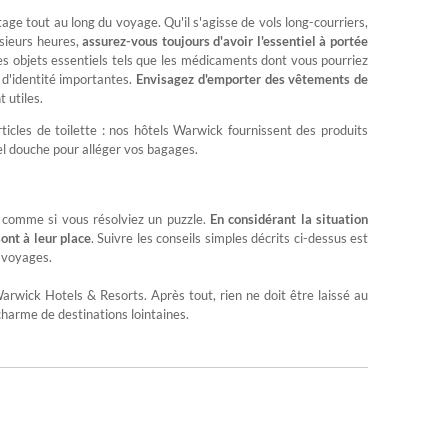
 tout au long du voyage. Qu'il s'agisse de vols long-courriers,
usieurs heures,
assurez-vous toujours d'avoir l'essentiel à portée
des objets essentiels tels que les médicaments dont vous pourriez
 d'identité importantes.
Envisagez d'emporter des vêtements de
t utiles.
rticles de toilette : nos hôtels Warwick fournissent des produits
el douche pour alléger vos bagages.
 comme si vous résolviez un puzzle.
En considérant la situation
ont à leur place
. Suivre les conseils simples décrits ci-dessus est
s voyages.
rwick Hotels & Resorts. Après tout, rien ne doit être laissé au
 charme de destinations lointaines.