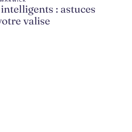
E WARWICK
intelligents : astuces
votre valise