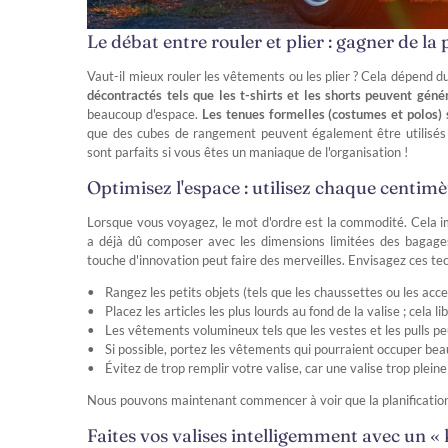
Le débat entre rouler et plier : gagner de la p
Vaut-il mieux rouler les vêtements ou les plier ? Cela dépend
décontractés tels que les t-shirts et les shorts peuvent gén
beaucoup d'espace.
Les tenues formelles (costumes et polos) 
que des cubes de rangement peuvent également être utilisés pou
sont parfaits si vous êtes un maniaque de l'organisation !
Optimisez l'espace : utilisez chaque centimè
Lorsque vous voyagez, le mot d'ordre est la commodité. Cela i
a déjà dû composer avec les dimensions limitées des bagages 
touche d'innovation peut faire des merveilles. Envisagez ces tec
Rangez les petits objets (tels que les chaussettes ou les ac
Placez les articles les plus lourds au fond de la valise ; cela l
Les vêtements volumineux tels que les vestes et les pulls peu
Si possible, portez les vêtements qui pourraient occuper be
Évitez de trop remplir votre valise, car une valise trop plein
Nous pouvons maintenant commencer à voir que la planification f
Faites vos valises intelligemment avec un « 