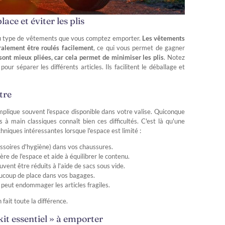
lace et éviter les plis
 du type de vêtements que vous comptez emporter.
Les vêtements
éralement être roulés facilement
, ce qui vous permet de gagner
sont mieux pliées, car cela permet de minimiser les plis
. Notez
r séparer les différents articles. Ils facilitent le déballage et
tre
mplique souvent l'espace disponible dans votre valise. Quiconque
à main classiques connaît bien ces difficultés. C'est là qu'une
hniques intéressantes lorsque l'espace est limité :
cessoires d'hygiène) dans vos chaussures.
ibère de l'espace et aide à équilibrer le contenu.
vent être réduits à l'aide de sacs sous vide.
aucoup de place dans vos bagages.
e peut endommager les articles fragiles.
ait toute la différence.
kit essentiel » à emporter