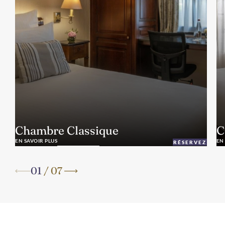
Chambre Classique
C
EN SAVOIR PLUS
EN
RÉSERVEZ
01
/
07