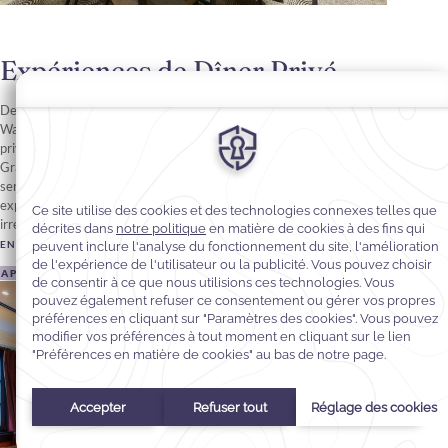
Expériences de Dîner Privé
Des réunions intimistes aux prestigieux dîners d'entreprise, le
Warwick Brussels Grand-Place propose des expériences de dîner
privé élégantes, articulées autour de son emblématique Salon
Grand-Place. Dans un cadre raffiné, choisissez entre un banquet
servi à table ou un buffet soigné, et offrez à vos invités une
expérience sublimée par une cuisine d'exception et un service
irréprochable.
EN SAVOIR PLUS
APPEL D'OFFRES