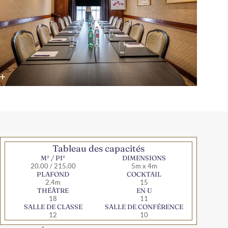
Tableau des capacités
M² / PI²
DIMENSIONS
20.00 / 215.00
5m x 4m
PLAFOND
COCKTAIL
2.4m
15
THÉÂTRE
EN U
18
11
SALLE DE CLASSE
SALLE DE CONFÉRENCE
12
10