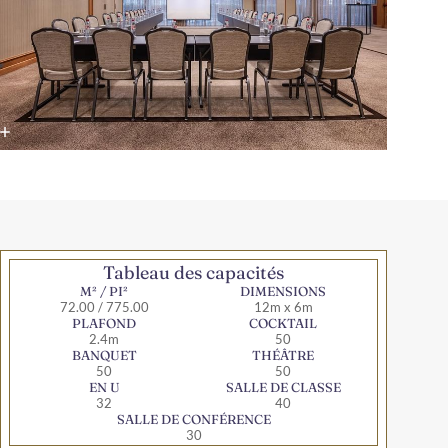
Tableau des capacités
M² / PI²
DIMENSIONS
72.00 / 775.00
12m x 6m
PLAFOND
COCKTAIL
2.4m
50
BANQUET
THÉÂTRE
50
50
EN U
SALLE DE CLASSE
32
40
SALLE DE CONFÉRENCE
30