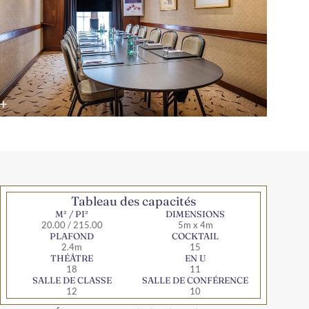
Tableau des capacités
M² / PI²
DIMENSIONS
20.00 / 215.00
5m x 4m
PLAFOND
COCKTAIL
2.4m
15
THÉÂTRE
EN U
18
11
SALLE DE CLASSE
SALLE DE CONFÉRENCE
12
10