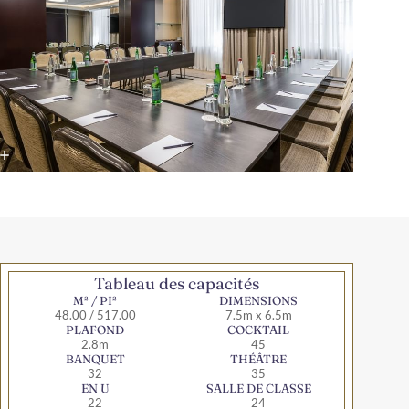
Tableau des capacités
M² / PI²
DIMENSIONS
48.00 / 517.00
7.5m x 6.5m
PLAFOND
COCKTAIL
2.8m
45
BANQUET
THÉÂTRE
32
35
EN U
SALLE DE CLASSE
22
24