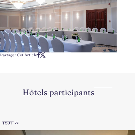
Partager Cet Article
Hôtels participants
Region
TOUT