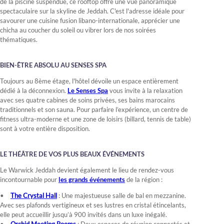
de la piscine suspendue, ce rooftop offre une vue panoramique
spectaculaire sur la skyline de Jeddah. C'est l'adresse idéale pour
savourer une cuisine fusion libano-internationale, apprécier une
chicha au coucher du soleil ou vibrer lors de nos soirées
thématiques.
BIEN-ÊTRE ABSOLU AU SENSES SPA
Toujours au 8ème étage, l'hôtel dévoile un espace entièrement
dédié à la déconnexion.
Le Senses Spa
vous invite à la relaxation
avec ses quatre cabines de soins privées, ses bains marocains
traditionnels et son sauna. Pour parfaire l’expérience, un centre de
fitness ultra-moderne et une zone de loisirs (billard, tennis de table)
sont à votre entière disposition.
LE THÉÂTRE DE VOS PLUS BEAUX ÉVÉNEMENTS
Le Warwick Jeddah devient également le lieu de rendez-vous
incontournable pour
les grands événements
de la région :
The Crystal Hall
: Une majestueuse salle de bal en mezzanine.
Avec ses plafonds vertigineux et ses lustres en cristal étincelants,
elle peut accueillir jusqu’à 900 invités dans un luxe inégalé.