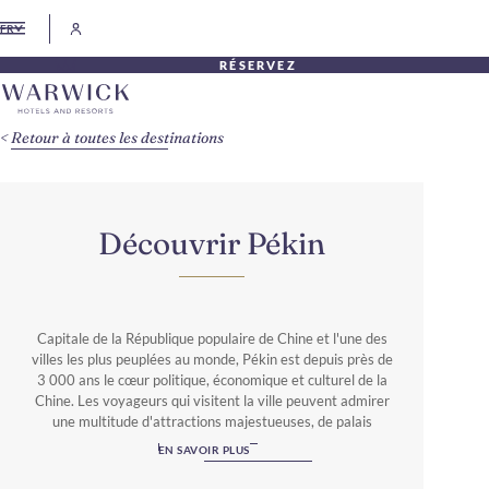
FR
RÉSERVEZ
Retour à toutes les destinations
Découvrir Pékin
Capitale de la République populaire de Chine et l'une des
villes les plus peuplées au monde, Pékin est depuis près de
3 000 ans le cœur politique, économique et culturel de la
Chine. Les voyageurs qui visitent la ville peuvent admirer
une multitude d'attractions majestueuses, de palais
impériaux et de merveilles architecturales modernes. Des
EN SAVOIR PLUS
stades spectaculaires du Village olympique à la Cité
interdite en passant par la légendaire Grande Muraille – le