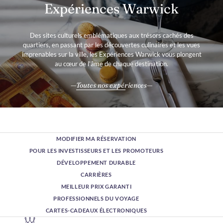
Expériences Warwick
Des sites culturels emblématiques aux trésors cachés des
quartiers, en passant par les découvertes culinaires et les vues
imprenables sur la ville, les Expériences Warwick vous plongent
au cœur de l'âme de chaque destination.
Toutes nos expériences
MODIFIER MA RÉSERVATION
POUR LES INVESTISSEURS ET LES PROMOTEURS
DÉVELOPPEMENT DURABLE
CARRIÈRES
MEILLEUR PRIX GARANTI
PROFESSIONNELS DU VOYAGE
CARTES-CADEAUX ÉLECTRONIQUES