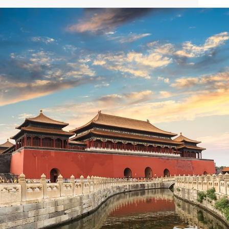
plus grand monument historique de la planète –, Pékin
offre une aventure hors du commun. Le luxueux Celebrity
International Grand Hotel, un établissement 5 étoiles, est
situé au cœur du Village olympique et bénéficie d'un
emplacement privilégié à proximité de certaines des plus
grandes attractions de la ville. Avec son charme de classe
mondiale et une liste apparemment infinie d'activités, un
séjour à Pékin est la destination idéale pour des vacances
en famille ou un voyage d'affaires.