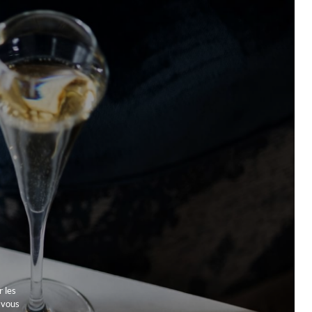
 les
 vous