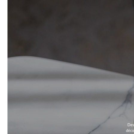
Des
déco