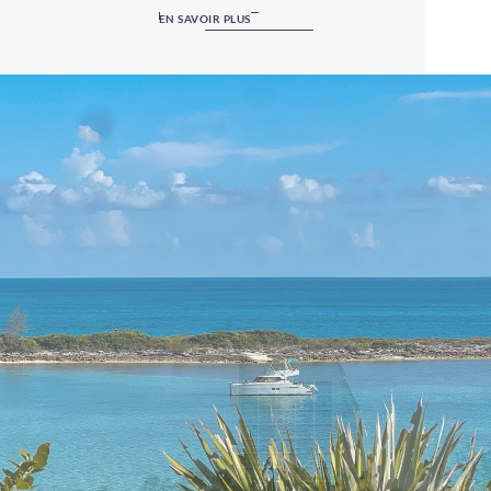
Island Bahamas offre l’ambiance d’une escapade privée à
EN SAVOIR PLUS
tous ceux qui recherchent un complexe hôtelier moderne
et décontracté. Ce lieu de villégiature accueille les clients
âgés de 16 ans et plus, leur offrant une expérience de
vacances intime, relaxante et agréable à proximité des
attractions touristiques des Bahamas. Si vous recherchez
une oasis de luxe pour vous reposer et vous ressourcer,
Paradise Island ne vous décevra pas. Que vous souhaitiez
profiter d'une tranquillité absolue sur les magnifiques
plages de l'île ou vous faire dorloter grâce aux incroyables
équipements du complexe, vous avez sans aucun doute
trouvé l'endroit idéal !