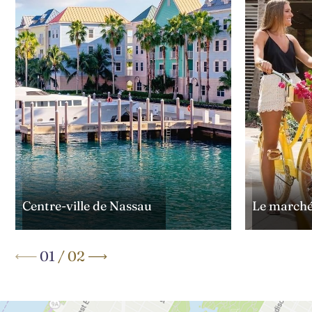
Le marché 
Centre-ville de Nassau
01
/
02