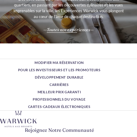
Ce complexe primé a été désigné deuxième meilleur complexe des
quartiers, en passant par les découvertes culinaires et les vues
Bahamas par Condé Nast Traveler
, étant le seul complexe tout
imprenables sur la ville, les Expériences Warwick vous plongent
compris à figurer dans la liste des
Reader's Choice Awards
2019
.
au cœur de l'âme de chaque destination.
Cette distinction, ainsi que le fait d'avoir été élu «
Meilleur complexe
tout compris
»
lors des Bahamas Travel Awards du Caribbean
Toutes nos expériences
Journal
au début de l'année 2020, consolide l'héritage du complexe,
faisant de lui incontestablement l'un des meilleurs de la région.
MODIFIER MA RÉSERVATION
POUR LES INVESTISSEURS ET LES PROMOTEURS
DÉVELOPPEMENT DURABLE
CARRIÈRES
MEILLEUR PRIX GARANTI
PROFESSIONNELS DU VOYAGE
CARTES-CADEAUX ÉLECTRONIQUES
Rejoignez Notre Communauté
Veuillez saisir votre adresse e-mail