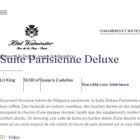
CHAMBRES ET SUITE
Suite Parisienne Deluxe
Retour à la liste de toutes les chambres
Lit King
50.00 m²
Jusqu'à 2 adultes
Vue côté cour intérieure
Incarnant l'essence même de l'élégance parisienne, la Suite Deluxe Parisienne 
luxe raffiné. Des fauteuils en velours moelleux, des touches dorées et des mo
évoquent le charme d'une époque révolue, tandis que des équipements modern
confort absolu. Un dressing, une salle de bains en marbre dotée d'une douche et
ainsi qu'un vaste espace de vie créent un havre de paix donnant sur la cour inté
Vidéo