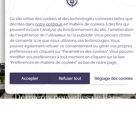
Place Vendôme
Printemp
EN SAVOIR PLUS
EN SAVOIR PLU
01
/
04
Dernières nouvelles de Paris
Entrez dans l'univers de Warwick Hotels & Resorts. Notre blog
Select Your Dates
vous propose des récits sur l'hospitalité intemporelle, des idées de
Date d'arrivée
-
Date de départ
Selected check in date is 1er janvier 1970.
Incorrect date format used, please use date format MM/D
voyage et des points de vue d'initiés pour enrichir chacun de vos
séjours.
Août
2026
Consultez notre blog