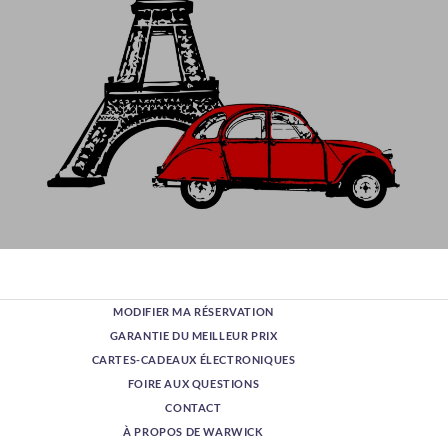
Une journée parisienne parfaite
depuis la rue de la Paix
MODIFIER MA RÉSERVATION
Depuis cette adresse emblématique, située entre la place
Vendôme et le quartier de l'Opéra, une journée parfaite s'offre à
GARANTIE DU MEILLEUR PRIX
vous, alliant charme d'antan, vues imprenables et expériences
CARTES-CADEAUX ÉLECTRONIQUES
parisiennes intemporelles.
FOIRE AUX QUESTIONS
En savoir plus
CONTACT
À PROPOS DE WARWICK