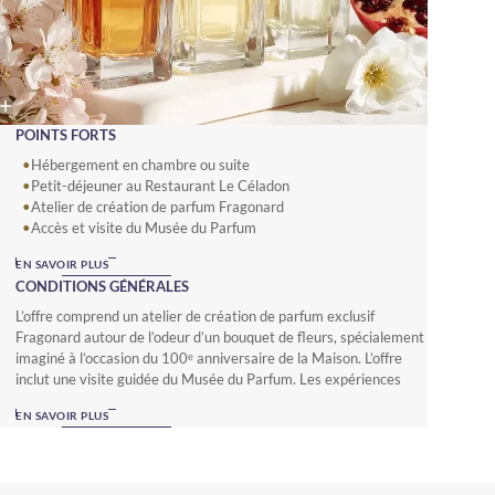
POINTS FORTS
Hébergement en chambre ou suite
Petit-déjeuner au Restaurant Le Céladon
Atelier de création de parfum Fragonard
Accès et visite du Musée du Parfum
Accompagnement personnalisé en boutique Fragonard
EN SAVOIR PLUS
-10 % en boutique Fragonard
CONDITIONS GÉNÉRALES
Wifi gratuit jusqu'à 5 Mo
L’offre comprend un atelier de création de parfum exclusif
Fragonard autour de l’odeur d’un bouquet de fleurs, spécialement
imaginé à l’occasion du 100ᵉ anniversaire de la Maison. L’offre
inclut une visite guidée du Musée du Parfum. Les expériences
(atelier et visite) sont proposées en français, anglais, espagnol ou
EN SAVOIR PLUS
chinois, selon les créneaux disponibles au moment de la
réservation.
L’accompagnement en boutique comprend un accueil