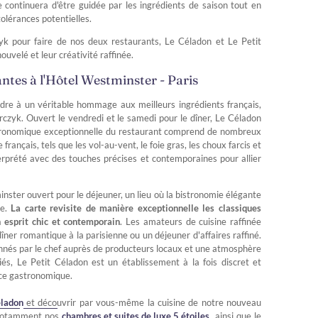
e continuera d'être guidée par les ingrédients de saison tout en
tolérances potentielles.
zyk pour faire de nos deux restaurants, Le Céladon et Le Petit
nouvelé et leur créativité raffinée.
ntes à l'Hôtel Westminster - Paris
dre à un véritable hommage aux meilleurs ingrédients français,
rczyk. Ouvert le vendredi et le samedi pour le dîner, Le Céladon
astronomique exceptionnelle du restaurant comprend de nombreux
français, tels que les vol-au-vent, le foie gras, les choux farcis et
terprété avec des touches précises et contemporaines pour allier
inster ouvert pour le déjeuner, un lieu où la bistronomie élégante
ie.
La carte revisite de manière exceptionnelle les classiques
 esprit chic et contemporain
. Les amateurs de cuisine raffinée
îner romantique à la parisienne ou un déjeuner d'affaires raffiné.
nnés par le chef auprès de producteurs locaux et une atmosphère
és, Le Petit Céladon est un établissement à la fois discret et
nce gastronomique.
ladon
et découvrir par vous-même la cuisine de notre nouveau
, notamment nos
chambres et suites de luxe 5 étoiles
, ainsi que le