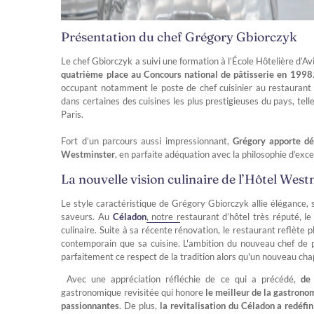
Présentation du chef Grégory Gbiorczyk
Le chef Gbiorczyk a suivi une formation à l’École Hôtelière d’A
quatrième place au Concours national de pâtisserie en 1998
occupant notamment le poste de chef cuisinier au restaurant 
dans certaines des cuisines les plus prestigieuses du pays, telle
Paris.
Fort d’un parcours aussi impressionnant,
Grégory apporte dé
Westminster
, en parfaite adéquation avec la philosophie d’exc
La nouvelle vision culinaire de l’Hôtel Wes
Le style caractéristique de Grégory Gbiorczyk allie élégance, 
saveurs. Au
Céladon
, notre restaurant d’hôtel très réputé, l
culinaire. Suite à sa récente rénovation, le restaurant reflète p
contemporain que sa cuisine. L'ambition du nouveau chef de
parfaitement ce respect de la tradition alors qu'un nouveau chap
Avec une appréciation réfléchie de ce qui a précédé,
de
gastronomique revisitée qui honore
le meilleur de la gastrono
passionnantes
. De plus,
la revitalisation du Céladon a redéfi