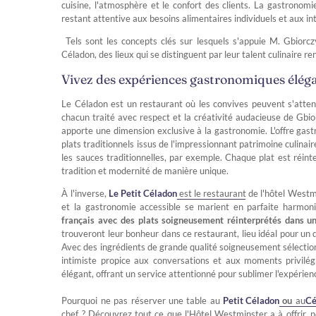
cuisine, l'atmosphère et le confort des clients. La gastronomi
restant attentive aux besoins alimentaires individuels et aux in
Tels sont les concepts clés sur lesquels s'appuie M. Gbiorc
Céladon, des lieux qui se distinguent par leur talent culinaire re
Vivez des expériences gastronomiques éléga
Le Céladon est un restaurant où les convives peuvent s'atten
chacun traité avec respect et la créativité audacieuse de Gbio
apporte une dimension exclusive à la gastronomie. L'offre g
plats traditionnels issus de l'impressionnant patrimoine culinaire 
les sauces traditionnelles, par exemple. Chaque plat est réin
tradition et modernité de manière unique.
À l'inverse,
Le Petit Céladon
est le restaurant de l'hôtel Westm
et la gastronomie accessible se marient en parfaite harmon
français avec des plats soigneusement réinterprétés dans un
trouveront leur bonheur dans ce restaurant, lieu idéal pour un d
Avec des ingrédients de grande qualité soigneusement sélectio
intimiste propice aux conversations et aux moments privilégi
élégant, offrant un service attentionné pour sublimer l'expérie
Pourquoi ne pas réserver une table au
Petit Céladon
ou
au
Cé
chef ? Découvrez tout ce que l'Hôtel Westminster a à offrir