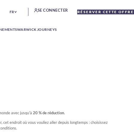
SE CONNECTER
FR
RÉSERVER CETTE OFFRE
ÉNEMENTS
WARWICK JOURNEYS
 monde avec jusqu'à
20 % de réduction
.
, cet endroit où vous vouliez aller depuis longtemps : choisissez
conditions.