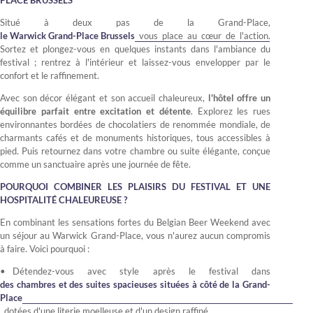
PLACE BRUSSELS
Situé à deux pas de la Grand-Place,
le Warwick Grand-Place Brussels
vous place au cœur de l'action.
Sortez et plongez-vous en quelques instants dans l'ambiance du
festival ; rentrez à l'intérieur et laissez-vous envelopper par le
confort et le raffinement.
Avec son décor élégant et son accueil chaleureux,
l'hôtel offre un
équilibre parfait entre excitation et détente
. Explorez les rues
environnantes bordées de chocolatiers de renommée mondiale, de
charmants cafés et de monuments historiques, tous accessibles à
pied. Puis retournez dans votre chambre ou suite élégante, conçue
comme un sanctuaire après une journée de fête.
POURQUOI COMBINER LES PLAISIRS DU FESTIVAL ET UNE
HOSPITALITÉ CHALEUREUSE ?
En combinant les sensations fortes du Belgian Beer Weekend avec
un séjour au Warwick Grand-Place, vous n'aurez aucun compromis
à faire. Voici pourquoi :
Détendez-vous avec style après le festival dans
des chambres et des suites spacieuses situées à côté de la Grand-
Place
, dotées d'une literie moelleuse et d'un design raffiné.