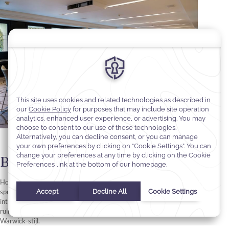
Bruiloften
Hotel Barsey by Warwick is romantisch en verfijnd en biedt een
sprookjesachtige omgeving voor bruiloften en feesten. Van het
intieme interieur van het hotel tot het pittoreske tuinterras: elke
ruimte ademt de charme van Brussel en de tijdloze elegantie van de
Warwick-stijl.