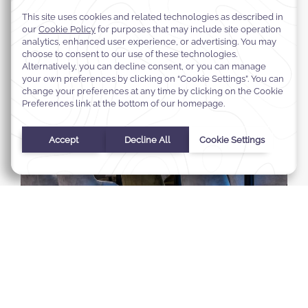
Select Your Dates
Aankomst
-
Vertrek
Selected check in date is 1ste januari 1970.
Incorrect date format used, please use date format MM/DD/Y
Augustus
2026
Zo
Ma
Di
Wo
Do
Vr
Za
1
2
3
4
5
6
7
8