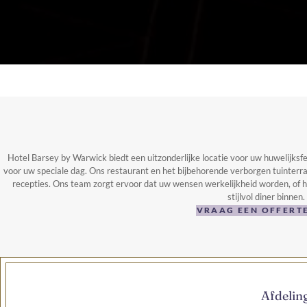
Hotel Barsey by Warwick biedt een uitzonderlijke locatie voor uw huwelijksfee
voor uw speciale dag. Ons restaurant en het bijbehorende verborgen tuinterr
recepties. Ons team zorgt ervoor dat uw wensen werkelijkheid worden, of h
stijlvol diner binnen.
VRAAG EEN OFFERT
Afdelin