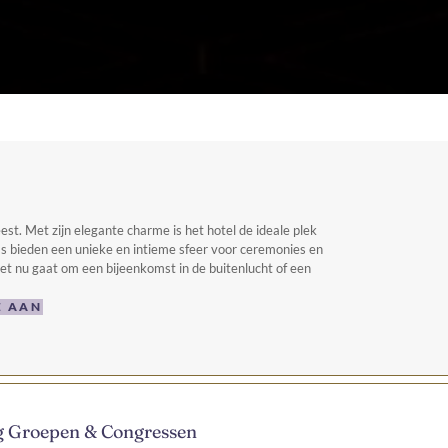
st. Met zijn elegante charme is het hotel de ideale plek
as bieden een unieke en intieme sfeer voor ceremonies en
et nu gaat om een bijeenkomst in de buitenlucht of een
E AAN
g Groepen & Congressen