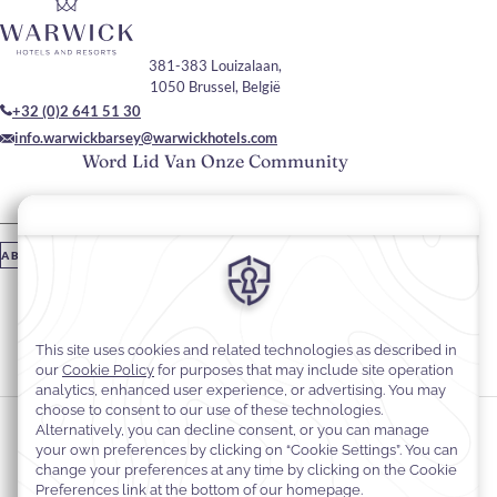
381-383 Louizalaan,
1050 Brussel, België
+32 (0)2 641 51 30
info.warwickbarsey@warwickhotels.com
Word Lid Van Onze Community
Vul je e-mailadres in
ABONNEREN
Blijf Op De Hoogte
#hotelsinWarwick
#HotelBarseyByWarwick
Cookievoorkeuren
Privacyverklaring
Cookiebeleid
Toegankelijkheid van websites