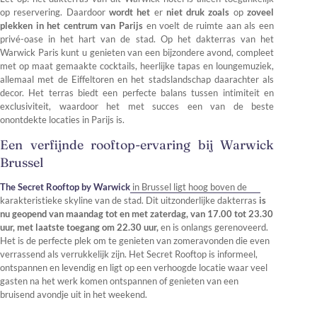
op reservering. Daardoor
wordt het
er
niet druk zoals
op
zoveel
plekken in het centrum van Parijs
en voelt de ruimte aan als een
privé-oase in het hart van de stad. Op het dakterras van het
Warwick Paris kunt u genieten van een bijzondere avond, compleet
met op maat gemaakte cocktails, heerlijke tapas en loungemuziek,
allemaal met de Eiffeltoren en het stadslandschap daarachter als
decor. Het terras biedt een perfecte balans tussen intimiteit en
exclusiviteit, waardoor het met succes een van de beste
onontdekte locaties in Parijs is.
Een verfijnde rooftop-ervaring bij Warwick
Brussel
The Secret Rooftop by Warwick
in Brussel ligt hoog boven de
karakteristieke skyline van de stad. Dit uitzonderlijke dakterras
is
nu geopend van maandag tot en met zaterdag, van 17.00 tot 23.30
uur, met laatste toegang om 22.30 uur,
en is onlangs gerenoveerd.
Het is de perfecte plek om te genieten van zomeravonden die even
verrassend als verrukkelijk zijn. Het Secret Rooftop is informeel,
ontspannen en levendig en ligt op een verhoogde locatie waar veel
gasten na het werk komen ontspannen of genieten van een
bruisend avondje uit in het weekend.