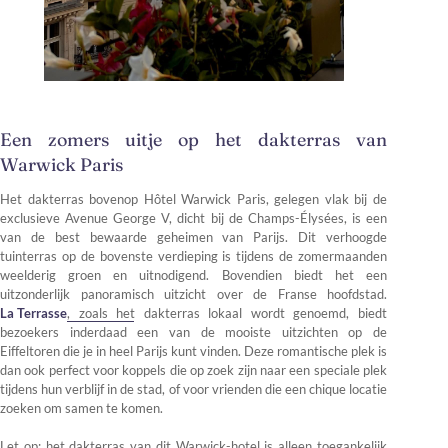
Een zomers uitje op het dakterras van
Warwick Paris
Het dakterras bovenop Hôtel Warwick Paris, gelegen vlak bij de
exclusieve Avenue George V, dicht bij de Champs-Élysées, is een
van de best bewaarde geheimen van Parijs. Dit verhoogde
tuinterras op de bovenste verdieping is tijdens de zomermaanden
weelderig groen en uitnodigend. Bovendien biedt het een
uitzonderlijk panoramisch uitzicht over de Franse hoofdstad.
La Terrasse
, zoals het dakterras lokaal wordt genoemd, biedt
bezoekers inderdaad een van de mooiste uitzichten op de
Eiffeltoren die je in heel Parijs kunt vinden. Deze romantische plek is
dan ook perfect voor koppels die op zoek zijn naar een speciale plek
tijdens hun verblijf in de stad, of voor vrienden die een chique locatie
zoeken om samen te komen.
Let op: het dakterras van dit Warwick-hotel is alleen toegankelijk