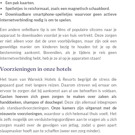
Een pak kaarten.
Spelletjes in reisformaat, zoals een magnetisch schaakbord.
Downloadbare smartphone-spelletjes waarvoor geen actieve
internetverbinding nodig is om te spelen.
Een andere onfeilbare tip is om films of populaire sitcoms naar je
apparaat te downloaden voordat je van huis vertrekt. Deze zorgen
er niet alleen voor dat de uren voorbijvliegen, maar zijn ook een
geweldige manier om kinderen bezig te houden tot je op de
bestemming aankomt. Bovendien, als je tijdens je reis geen
internetverbinding hebt, heb je ze al op je apparaten staan!
Voorzieningen in onze hotels
Het team van Warwick Hotels & Resorts begrijpt de stress die
gepaard gaat met langere reizen. Daarom streven wij ernaar om
ervoor te zorgen dat bij aankomst aan al uw behoeften is voldaan.
Gasten hoeven zich geen zorgen te maken over zaken als
handdoeken, shampoo of douchegel
. Deze zijn allemaal inbegrepen
als standaardvoorzieningen.
Onze kamers zijn uitgerust met de
nieuwste voorzieningen
, waardoor u zich helemaal thuis voelt. Het
is zelfs mogelijk om verduisteringsgordijnen aan te vragen als u zich
zorgen maakt over de gevolgen van jetlag, zodat u geen apart
slaapmasker hoeft aan te schaffen (weer een zorg minder).