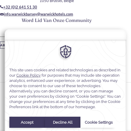
1050 Brussel, België
+32 (0)2 641 51 30
info.warwickbarsey@warwickhotels.com
Word Lid Van Onze Community
Vul je e-mailadres in
ABONNEREN
Blijf Op De Hoogte
#hotelsinWarwick
#HotelBarseyByWarwick
Cookievoorkeuren
Privacyverklaring
Cookiebeleid
Toegankelijkheid van websites
Juridische informatie
Algemene voorwaarden