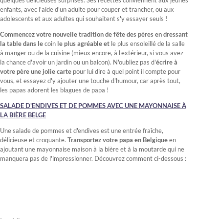
quelques délicieuses surprises. Ses recettes conviennent aux jeunes
enfants, avec l'aide d'un adulte pour couper et trancher, ou aux
adolescents et aux adultes qui souhaitent s'y essayer seuls !
Commencez votre nouvelle tradition de fête des pères en dressant
la table dans le
coin
le plus agréable et
le plus ensoleillé de la salle
à manger ou de la cuisine (mieux encore, à l'extérieur, si vous avez
la chance d'avoir un jardin ou un balcon). N'oubliez pas d'
écrire à
votre père une jolie carte
pour lui dire à quel point il compte pour
vous, et essayez d'y ajouter une touche d'humour, car après tout,
les papas adorent les blagues de papa !
SALADE D'ENDIVES ET DE POMMES AVEC UNE MAYONNAISE À
LA BIÈRE BELGE
Une salade de pommes et d'endives est une entrée fraîche,
délicieuse et croquante.
Transportez votre papa en Belgique
en
ajoutant une mayonnaise maison à la bière et à la moutarde qui ne
manquera pas de l'impressionner. Découvrez comment ci-dessous :