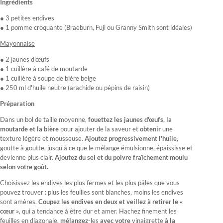
Ingrédients
● 3 petites endives
● 1 pomme croquante (Braeburn, Fuji ou Granny Smith sont idéales)
Mayonnaise
● 2 jaunes d'œufs
● 1 cuillère à café de moutarde
● 1 cuillère à soupe de bière belge
● 250 ml d'huile neutre (arachide ou pépins de raisin)
Préparation
Dans un bol de taille moyenne,
fouettez les jaunes d'œufs, la
moutarde et la
bière
pour ajouter de la saveur et
obtenir
une
texture légère et mousseuse.
Ajoutez progressivement l'huile
,
goutte à goutte, jusqu'à ce que le mélange émulsionne, épaississe et
devienne plus clair.
Ajoutez du sel et du poivre fraîchement moulu
selon votre goût.
Choisissez les endives les plus fermes et les plus pâles que vous
pouvez trouver : plus les feuilles sont blanches, moins les endives
sont amères.
Coupez les endives en deux et veillez à retirer le «
cœur »
, qui a tendance à être dur et amer. Hachez finement les
feuilles en diagonale,
mélangez
-les
avec votre
vinaigrette
à la