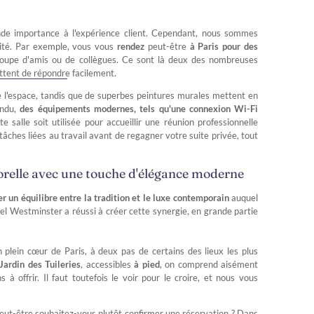
nde importance à l'expérience client. Cependant, nous sommes
lité. Par exemple, vous vous
rendez
peut-être
à Paris pour des
groupe d'amis ou de collègues. Ce sont là deux des nombreuses
tent de répondre facilement.
 l'espace, tandis que de superbes peintures murales mettent en
endu,
des équipements modernes, tels qu'une connexion Wi-Fi
te salle soit utilisée pour accueillir une réunion professionnelle
âches liées au travail avant de regagner votre suite privée, tout
orelle avec une touche d'élégance moderne
er un équilibre entre la tradition et le luxe contemporain
auquel
tel Westminster a réussi à créer cette synergie, en grande partie
n plein cœur de Paris, à deux pas de certains des lieux les plus
 Jardin des Tuileries
,
accessibles
à pied
, on comprend aisément
à offrir. Il faut toutefois le voir pour le croire, et nous vous
Peut-être souhaitez-vous plutôt confirmer une réservation ? Dans