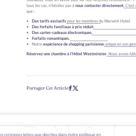
tous les cas, n'hésitez pas à
nous contacter directement
. C'est
que :
Des tarifs exclusifs
pour les membres du Warwick Hotel
Des forfaits familiaux à prix réduit
.
Des cartes-cadeaux électroniques
.
Forfaits romantiques.
Notre
expérience de shopping parisienne
unique en son gen
Réservez une chambre à
l'Hôtel
Westminster
. Nous avons hâte
Partager Cet Article
ES-CADEAUX ÉLECTRONIQUES
FOIRE AUX QUESTIONS
CONTACT
À P