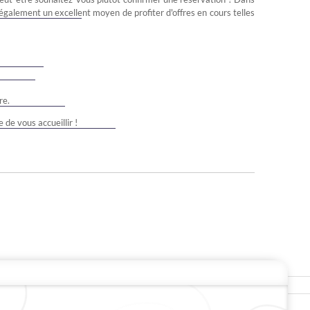
 également un excellent moyen de profiter d'offres en cours telles
re.
 de vous accueillir !
ROPOS DE WARWICK
CARRIÈRES
Restez En Contact