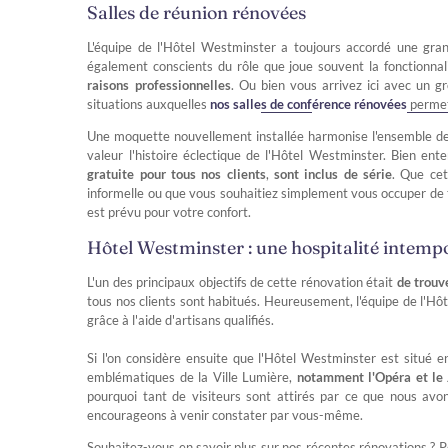
Salles de réunion rénovées
L'équipe de l'Hôtel Westminster a toujours accordé une gra
également conscients du rôle que joue souvent la fonctionna
raisons professionnelles
. Ou bien vous arrivez ici avec un 
situations auxquelles
nos salle
s
de conférence rénovées
permet
Une moquette nouvellement installée harmonise l'ensemble de
valeur l'histoire éclectique de l'Hôtel Westminster. Bien ent
gratuite pour tous nos clients
,
sont inclus de série
. Que cet
informelle ou que vous souhaitiez simplement vous occuper de t
est prévu pour votre confort.
Hôtel Westminster : une hospitalité intemp
L'un des principaux objectifs de cette rénovation était
de trouv
tous nos clients sont habitués. Heureusement, l'équipe de l'Hô
grâce à l'aide d'artisans qualifiés.
Si l'on considère ensuite que l'Hôtel Westminster est situé e
emblématiques de la Ville Lumière,
notamment
l'Opéra et le
pourquoi tant de visiteurs sont attirés par ce que nous avons 
encourageons à venir constater par vous-même.
Souhaitez-vous en savoir plus sur nos récentes rénovations ? 