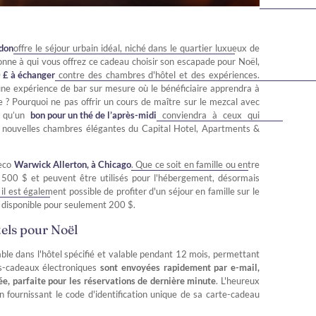
ndon
offre le séjour urbain idéal, niché dans le quartier luxueux de
onne à qui vous offrez ce cadeau choisir son escapade pour Noël,
 £ à échanger
contre des chambres d'hôtel et des expériences.
ne expérience de bar sur mesure où le bénéficiaire apprendra à
le ? Pourquoi ne pas offrir un cours de maître sur le mezcal avec
e qu’un
bon pour un thé de l’après-midi
conviendra à ceux qui
s nouvelles chambres élégantes du Capital Hotel, Apartments &
Deco
Warwick Allerton, à Chicago
. Que ce soit en famille ou entre
à 500 $ et peuvent être utilisés pour l'hébergement, désormais
il est également possible de profiter d'un séjour en famille sur le
 disponible pour seulement 200 $.
els pour Noël
e dans l'hôtel spécifié et valable pendant 12 mois, permettant
tes-cadeaux électroniques
sont envoyées rapidement par e-mail,
e, parfaite pour les réservations de dernière minute
. L'heureux
n fournissant le code d'identification unique de sa carte-cadeau