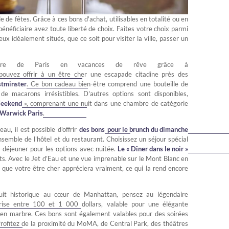
e de fêtes. Grâce à ces bons d'achat, utilisables en totalité ou en
bénéficiaire avez toute liberté de choix. Faites votre choix parmi
ux idéalement situés, que ce soit pour visiter la ville, passer un
entre de Paris en vacances de rêve grâce à
ouvez offrir à un être cher une escapade citadine près des
stminster
. Ce bon cadeau bien-être comprend une bouteille de
 macarons irrésistibles. D'autres options sont disponibles,
Weekend
», comprenant une nuit dans une chambre de catégorie
Warwick Paris
.
'eau
,
il est possible d'offrir
des bons
pour le brunch du dimanche
nsemble de l'hôtel et du restaurant. Choisissez un séjour spécial
-déjeuner pour les options avec nuitée.
Le « Dîner dans le noir »
ts. Avec le Jet d’Eau et une vue imprenable sur le Mont Blanc en
e que votre être cher appréciera vraiment, ce qui la rend encore
uit historique au cœur de Manhattan, pensez au légendaire
se entre 100 et 1 000 dollars, valable pour une élégante
n en marbre. Ces bons sont également valables pour des soirées
. Profitez de la proximité du MoMA, de Central Park, des théâtres