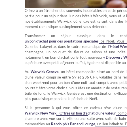
Offrez à un être cher des souvenirs inoubliables en cette périod
partie pour un séjour dans l'un des hôtels Warwick, vous et le 
nos établissements Warwick, où le luxe est garanti dans des lie
moment romantique ou simplement vous détendre.
Transformez un séjour classique dans le c
un bon d'achat pour des prestations spéciales
ce Noël. Vous p
Galeries Lafayette, dans le cadre romantique de
l'Hôtel We
champagne, un bouquet de fleurs de saison et une boîte de
notamment un bon d'achat ou le tout nouveau
« Discovery 
supérieure avec petit-déjeuner buffet, également disponible au
Au
Warwick Geneva
,
un hôtel cosmopolite situé au bord de l
d'une valeur comprise entre
59
et
236 CHF,
valables dans l'e
d'un week-end pour un bon d'une nuit tout compris avec petit
pourrait être votre choix si vous êtes un amateur de restauran
toile de fond, le Warwick Genève est une destination idylliqu
plus paradisiaque pendant la période de Noël.
Si la personne à qui vous offrez ce cadeau rêve d’une n
Warwick New York
.
Offrez un bon d’achat d’une valeur
compri
chambre avec vue sur la ville ou une suite avec salle de bai
mémorables au
Randolph’s Bar and Lounge
, un lieu intimiste