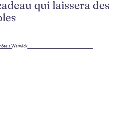
cadeau qui laissera des
bles
 hôtels Warwick