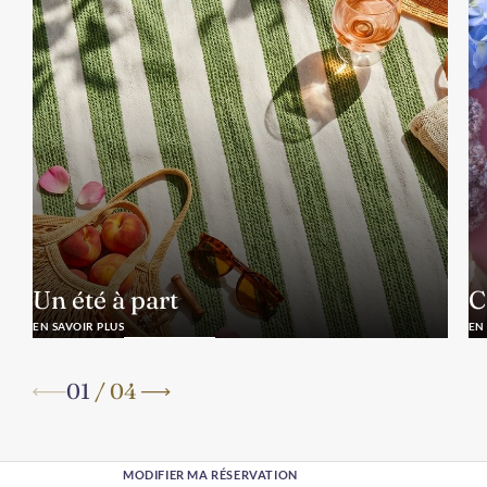
Un été à part
C
EN SAVOIR PLUS
EN
01
/
04
MODIFIER MA RÉSERVATION