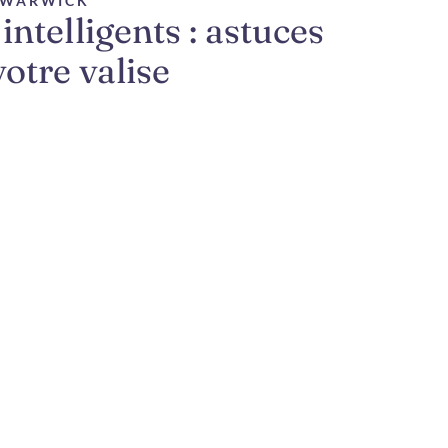
E WARWICK
intelligents : astuces
votre valise