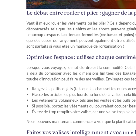
Le débat entre rouler et plier : gagner de la p
Vaut-il mieux rouler les vêtements ou les plier ? Cela dépend
décontractés tels que les t-shirts et les shorts peuvent gén
beaucoup d'espace.
Les tenues formelles (costumes et polos) 
que des cubes de rangement peuvent également être utilisés pou
sont parfaits si vous êtes un maniaque de l'organisation !
Optimisez l'espace : utilisez chaque centimè
Lorsque vous voyagez, le mot d'ordre est la commodité. Cela i
a déjà dû composer avec les dimensions limitées des bagages 
touche d'innovation peut faire des merveilles. Envisagez ces tec
Rangez les petits objets (tels que les chaussettes ou les ac
Placez les articles les plus lourds au fond de la valise ; cela l
Les vêtements volumineux tels que les vestes et les pulls peu
Si possible, portez les vêtements qui pourraient occuper be
Évitez de trop remplir votre valise, car une valise trop plein
Nous pouvons maintenant commencer à voir que la planification f
Faites vos valises intelligemment avec un « 