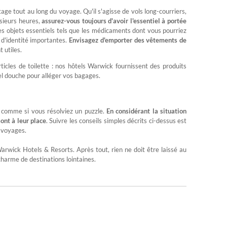
 tout au long du voyage. Qu'il s'agisse de vols long-courriers,
usieurs heures,
assurez-vous toujours d'avoir l'essentiel à portée
des objets essentiels tels que les médicaments dont vous pourriez
 d'identité importantes.
Envisagez d'emporter des vêtements de
t utiles.
rticles de toilette : nos hôtels Warwick fournissent des produits
el douche pour alléger vos bagages.
 comme si vous résolviez un puzzle.
En considérant la situation
ont à leur place
. Suivre les conseils simples décrits ci-dessus est
s voyages.
rwick Hotels & Resorts. Après tout, rien ne doit être laissé au
 charme de destinations lointaines.