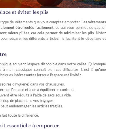
lace et éviter les plis
 du type de vêtements que vous comptez emporter.
Les vêtements
éralement être roulés facilement
, ce qui vous permet de gagner
sont mieux pliées, car cela permet de minimiser les plis
. Notez
r séparer les différents articles. Ils facilitent le déballage et
tre
mplique souvent l'espace disponible dans votre valise. Quiconque
à main classiques connaît bien ces difficultés. C'est là qu'une
hniques intéressantes lorsque l'espace est limité :
cessoires d'hygiène) dans vos chaussures.
ibère de l'espace et aide à équilibrer le contenu.
vent être réduits à l'aide de sacs sous vide.
aucoup de place dans vos bagages.
e peut endommager les articles fragiles.
ait toute la différence.
kit essentiel » à emporter