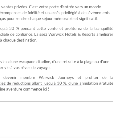
s ventes privées. C'est votre porte d'entrée vers un monde
compenses de fidélité et un accès privilégié à des événements
us pour rendre chaque séjour mémorable et significatif.
squ'à 30 % pendant cette vente et profiterez de la tranquillité
diale de confiance. Laissez Warwick Hotels & Resorts améliorer
à chaque destination.
viez d'une escapade citadine, d'une retraite à la plage ou d'une
er vie à vos rêves de voyage.
our devenir membre Warwick Journeys et profiter de la
ciez de réductions allant jusqu'à 30 %, d'une annulation gratuite
haine aventure commence ici !