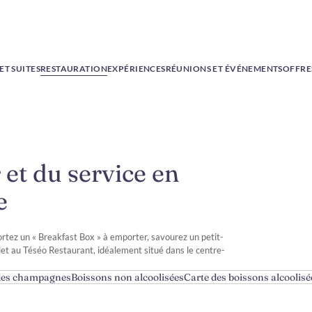
T SUITES
RESTAURATION
EXPÉRIENCES
RÉUNIONS ET ÉVÉNEMENTS
OFFRE
et du service en
e
rtez un « Breakfast Box » à emporter, savourez un petit-
let au Téséo Restaurant, idéalement situé dans le centre-
 des champagnes
Boissons non alcoolisées
Carte des boissons alcoolisé