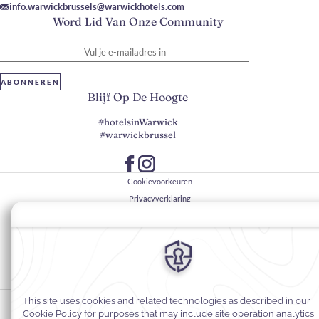
info.warwickbrussels@warwickhotels.com
Word Lid Van Onze Community
Vul je e-mailadres in
ABONNEREN
Blijf Op De Hoogte
#hotelsinWarwick
#warwickbrussel
Cookievoorkeuren
Privacyverklaring
Cookiebeleid
Toegankelijkheid van websites
Juridische informatie
Algemene voorwaarden
© 2026
Warwick Hotels & Resorts, Alle rechten voorbehouden