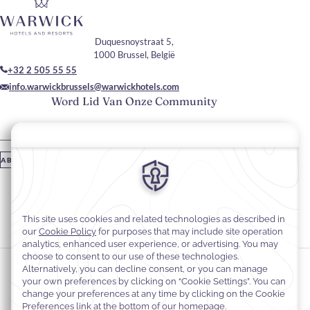
Duquesnoystraat 5,
1000 Brussel, België
+32 2 505 55 55
info.warwickbrussels@warwickhotels.com
Word Lid Van Onze Community
Vul je e-mailadres in
ABONNEREN
Blijf Op De Hoogte
#hotelsinWarwick
#warwickbrussel
Cookievoorkeuren
Privacyverklaring
Cookiebeleid
Toegankelijkheid van websites