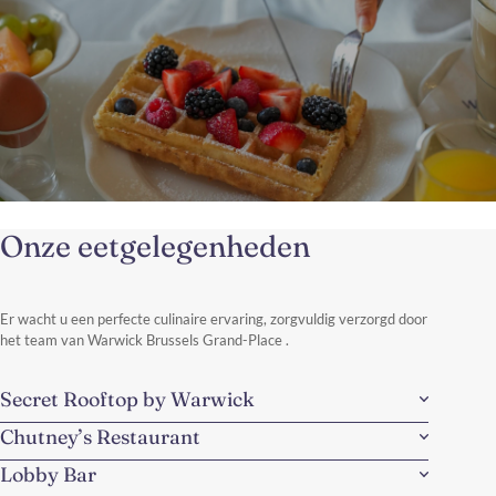
Gemaakt in België
Onze eetgelegenheden
Ontdek de charme van België tijdens een perfect uitgebalanceerd
weekendje weg, waarbij de sprookjesachtige schoonheid van
Brugge en de bruisende elegantie van Brussel samenkomen.
Ontdek meer
Er wacht u een perfecte culinaire ervaring, zorgvuldig verzorgd door
het team van Warwick Brussels Grand-Place .
Secret Rooftop by Warwick
Chutney’s Restaurant
Lobby Bar