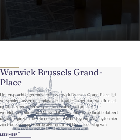
Warwick Brussels Grand-
Place
Het en prachtig gerenoveerde Warwick Brussels Grand-Place ligt
verscholen tussen de geplaveide straatjes in het hart van Brussel,
op slechts een steenworp afstand van de pittoreske,
wereldberoemde Grote Markt. Deze legendarische locatie dateert
uit het begin van de 18e eeuw, toen de hertog van Wellington hier
zijn troepen inspecteerde alvorens in 1815 naar de Slag van
Waterloo te vertrekken.
LEES MEER