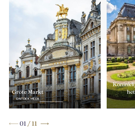
Koninkli
het
Grote Markt
ONTDEK MEER
01
/
11