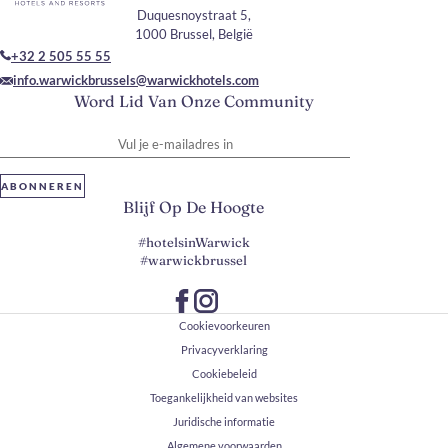
Duquesnoystraat 5,
1000 Brussel, België
+32 2 505 55 55
info.warwickbrussels@warwickhotels.com
Word Lid Van Onze Community
Vul je e-mailadres in
ABONNEREN
Blijf Op De Hoogte
#hotelsinWarwick
#warwickbrussel
Cookievoorkeuren
Privacyverklaring
Cookiebeleid
Toegankelijkheid van websites
Juridische informatie
Algemene voorwaarden