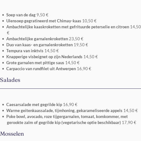
Soep van de dag
9,50 €
Uiensoep gegratineerd met Chimay-kaas
10,50 €
Ambachtelijke kaaskroketten met gefrituurde peterselie en citroen
14,50
€
Ambachtelijke garnalenkroketten
23,50 €
Duo van kaas- en garnalenkroketten
19,50 €
Tempura van inktvis
14,50 €
Knapperige visbeignet op zijn Nederlands
14,50 €
Grote garnalen met pittige saus
14,50 €
Carpaccio van rundfilet uit Antwerpen
16,90 €
Salades
Caesarsalade met gegrilde kip
16,90 €
Warme geitenkaassalade, tijmhoning, gekarameliseerde appels
14,50 €
Poke bowl, avocado, roze tijgergarnalen, tomaat, komkommer, met
gerookte zalm of gegrilde kip (vegetarische optie beschikbaar)
17,90 €
Mosselen