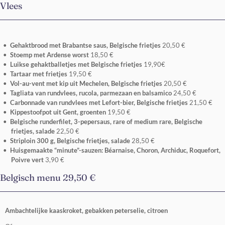
Vlees
Gehaktbrood met Brabantse saus, Belgische frietjes
20,50 €
Stoemp met Ardense worst
18,50 €
Luikse gehaktballetjes met Belgische frietjes
19,90€
Tartaar met frietjes
19,50 €
Vol-au-vent met kip uit Mechelen, Belgische frietjes
20,50 €
Tagliata van rundvlees, rucola, parmezaan en balsamico
24,50 €
Carbonnade van rundvlees met Lefort-bier, Belgische frietjes
21,50 €
Kippestoofpot uit Gent, groenten
19,50 €
Belgische runderfilet, 3-pepersaus, rare of medium rare, Belgische
frietjes, salade
22,50 €
Striploin 300 g, Belgische frietjes, salade
28,50 €
Huisgemaakte “minute”-sauzen: Béarnaise, Choron, Archiduc, Roquefort,
Poivre vert
3,90 €
Belgisch menu 29,50 €
Ambachtelijke kaaskroket, gebakken peterselie, citroen