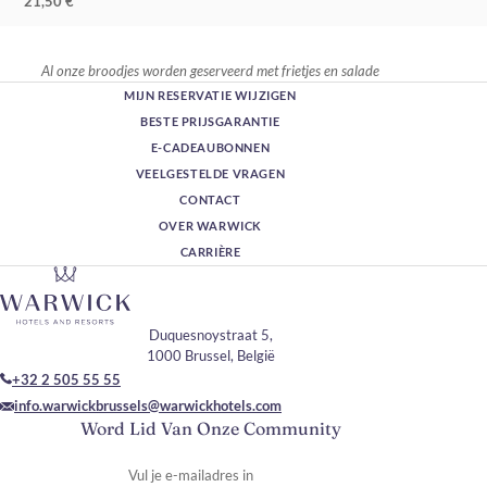
21,50 €
Al onze broodjes worden geserveerd met frietjes en salade
MIJN RESERVATIE WIJZIGEN
BESTE PRIJSGARANTIE
E-CADEAUBONNEN
VEELGESTELDE VRAGEN
CONTACT
OVER WARWICK
CARRIÈRE
Duquesnoystraat 5,
1000 Brussel, België
+32 2 505 55 55
info.warwickbrussels@warwickhotels.com
Word Lid Van Onze Community
Vul je e-mailadres in