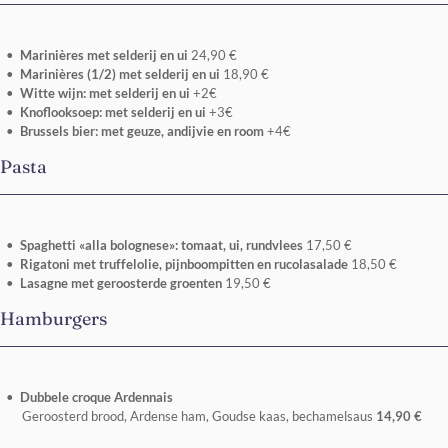
Marinières met selderij en ui
24,90 €
Marinières (1/2) met selderij en ui
18,90 €
Witte wijn: met selderij en ui
+2€
Knoflooksoep: met selderij en ui
+3€
Brussels bier: met geuze, andijvie en room
+4€
Pasta
Spaghetti «alla bolognese»: tomaat, ui, rundvlees
17,50 €
Rigatoni met truffelolie, pijnboompitten en rucolasalade
18,50 €
Lasagne met geroosterde groenten
19,50 €
Hamburgers
Dubbele croque Ardennais
Geroosterd brood, Ardense ham, Goudse kaas, bechamelsaus
14,90 €