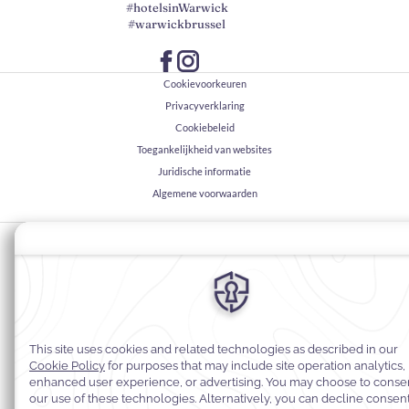
#hotelsinWarwick
#warwickbrussel
Cookievoorkeuren
Privacyverklaring
Cookiebeleid
Toegankelijkheid van websites
Juridische informatie
Algemene voorwaarden
© 2026
Warwick Hotels & Resorts, Alle rechten voorbehouden