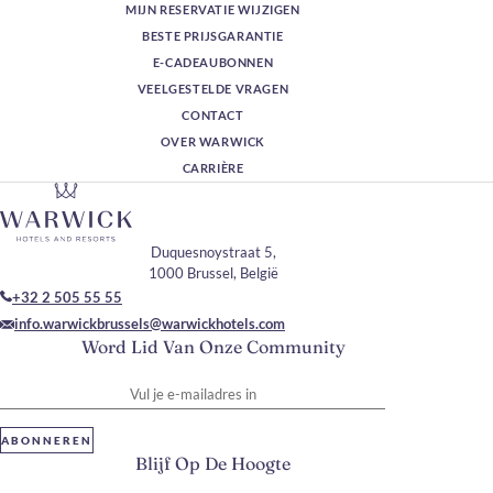
MIJN RESERVATIE WIJZIGEN
BESTE PRIJSGARANTIE
E-CADEAUBONNEN
VEELGESTELDE VRAGEN
CONTACT
OVER WARWICK
CARRIÈRE
Duquesnoystraat 5,
1000 Brussel, België
+32 2 505 55 55
info.warwickbrussels@warwickhotels.com
Word Lid Van Onze Community
Vul je e-mailadres in
ABONNEREN
Blijf Op De Hoogte