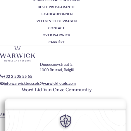
BESTE PRIJSGARANTIE
E-CADEAUBONNEN
VEELGESTELDE VRAGEN
CONTACT
OVER WARWICK
CARRIÈRE
Duquesnoystraat 5,
1000 Brussel, België
+32 2 505 55 55
info.warwickbrussels@warwickhotels.com
Word Lid Van Onze Community
Vul je e-mailadres in
ABONNEREN
Blijf Op De Hoogte
#hotelsinWarwick