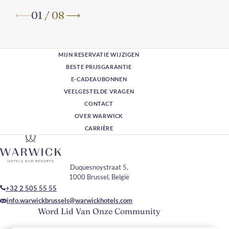
01
/
08
MIJN RESERVATIE WIJZIGEN
BESTE PRIJSGARANTIE
E-CADEAUBONNEN
VEELGESTELDE VRAGEN
CONTACT
OVER WARWICK
CARRIÈRE
Duquesnoystraat 5,
1000 Brussel, België
+32 2 505 55 55
info.warwickbrussels@warwickhotels.com
Word Lid Van Onze Community
Vul je e-mailadres in