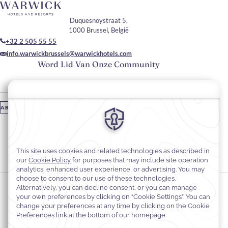
Duquesnoystraat 5,
1000 Brussel, België
+32 2 505 55 55
info.warwickbrussels@warwickhotels.com
Word Lid Van Onze Community
Vul je e-mailadres in
ABONNEREN
Blijf Op De Hoogte
#hotelsinWarwick
#warwickbrussel
Cookievoorkeuren
Privacyverklaring
Cookiebeleid
Toegankelijkheid van websites
Juridische informatie