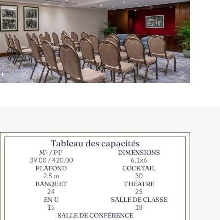
Tableau des capacités
M² / PI²
DIMENSIONS
39.00 / 420.00
6,1x6
PLAFOND
COCKTAIL
2,5 m
30
BANQUET
THÉÂTRE
24
25
EN U
SALLE DE CLASSE
15
18
SALLE DE CONFÉRENCE