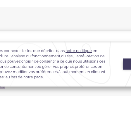
s recherchez des loges ? Le Warwick Champs-ÉlyséesParis
vées pour servir de coins maquillage, de loges, de salles de
otale de 126 m²
loges VIP
ce détendue
ondrons avec un devis !
 !
ervice commercial