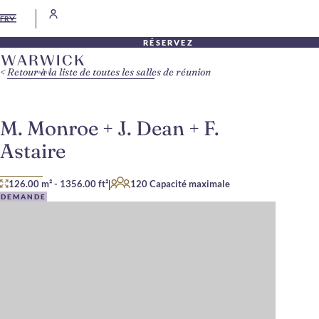
FR
RÉSERVEZ
Retour à la liste de toutes les salles de réunion
M. Monroe + J. Dean + F.
Astaire
|
126.00 m²
-
1356.00 ft²
120 Capacité maximale
DEMANDE