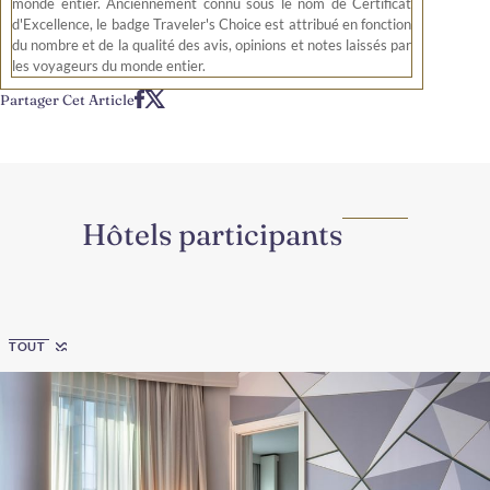
monde entier. Anciennement connu sous le nom de Certificat
d'Excellence, le badge Traveler's Choice est attribué en fonction
du nombre et de la qualité des avis, opinions et notes laissés par
les voyageurs du monde entier.
Partager Cet Article
Hôtels participants
Region
TOUT