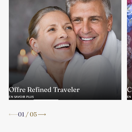
Offre Refined Traveler
C
EN SAVOIR PLUS
EN
01
/
05