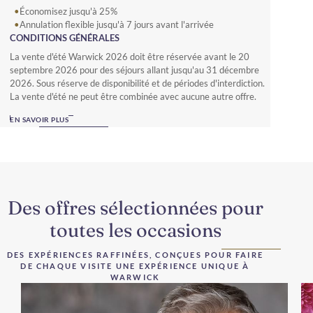
Économisez jusqu'à 25%
Annulation flexible jusqu'à 7 jours avant l'arrivée
CONDITIONS GÉNÉRALES
La vente d'été Warwick 2026 doit être réservée avant le 20
septembre 2026 pour des séjours allant jusqu'au 31 décembre
2026. Sous réserve de disponibilité et de périodes d'interdiction.
La vente d'été ne peut être combinée avec aucune autre offre.
Les tarifs de la vente d'été pour les non-membres nécessitent un
EN SAVOIR PLUS
prépaiement intégral et ne sont pas remboursables. Toutes les
réservations sont soumises aux conditions générales de
l'établissement réservé telles que le dépot de garantie, la
politique d'annulation et de réservation. Pour bénéficier de 25%
d'économies et d'une annulation flexible, vous devez être
membre de Warwick Journeys et réserver les ventes d'été
Des offres sélectionnées pour
exclusives aux membres.
toutes les occasions
DES EXPÉRIENCES RAFFINÉES, CONÇUES POUR FAIRE
DE CHAQUE VISITE UNE EXPÉRIENCE UNIQUE À
WARWICK