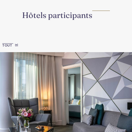
Hôtels participants
Region
TOUT